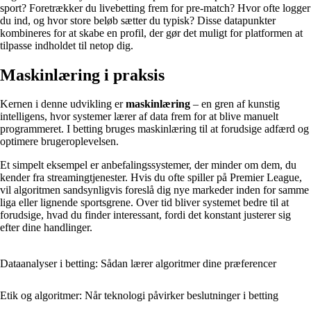
sport? Foretrækker du livebetting frem for pre-match? Hvor ofte logger
du ind, og hvor store beløb sætter du typisk? Disse datapunkter
kombineres for at skabe en profil, der gør det muligt for platformen at
tilpasse indholdet til netop dig.
Maskinlæring i praksis
Kernen i denne udvikling er
maskinlæring
– en gren af kunstig
intelligens, hvor systemer lærer af data frem for at blive manuelt
programmeret. I betting bruges maskinlæring til at forudsige adfærd og
optimere brugeroplevelsen.
Et simpelt eksempel er anbefalingssystemer, der minder om dem, du
kender fra streamingtjenester. Hvis du ofte spiller på Premier League,
vil algoritmen sandsynligvis foreslå dig nye markeder inden for samme
liga eller lignende sportsgrene. Over tid bliver systemet bedre til at
forudsige, hvad du finder interessant, fordi det konstant justerer sig
efter dine handlinger.
Dataanalyser i betting: Sådan lærer algoritmer dine præferencer
Etik og algoritmer: Når teknologi påvirker beslutninger i betting