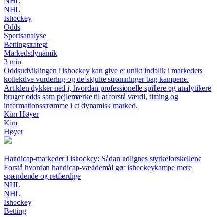
NHL
NHL
Ishockey
Odds
Sportsanalyse
Bettingstrategi
Markedsdynamik
3 min
Oddsudviklingen i ishockey kan give et unikt indblik i markedets
kollektive vurdering og de skjulte strømninger bag kampene.
Artiklen dykker ned i, hvordan professionelle spillere og analytikere
bruger odds som pejlemærke til at forstå værdi, timing og
informationsstrømme i et dynamisk marked.
Kim Høyer
Kim
Høyer
Handicap-markeder i ishockey: Sådan udlignes styrkeforskellene
Forstå hvordan handicap-væddemål gør ishockeykampe mere
spændende og retfærdige
NHL
NHL
Ishockey
Betting