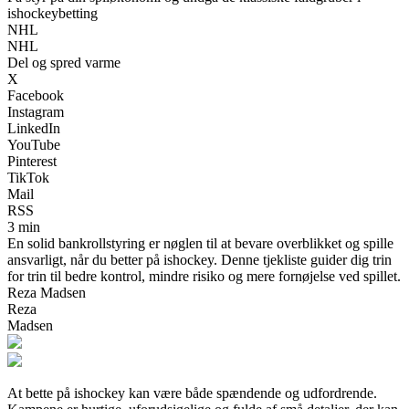
ishockeybetting
NHL
NHL
Del og spred varme
X
Facebook
Instagram
LinkedIn
YouTube
Pinterest
TikTok
Mail
RSS
3 min
En solid bankrollstyring er nøglen til at bevare overblikket og spille
ansvarligt, når du better på ishockey. Denne tjekliste guider dig trin
for trin til bedre kontrol, mindre risiko og mere fornøjelse ved spillet.
Reza Madsen
Reza
Madsen
At bette på ishockey kan være både spændende og udfordrende.