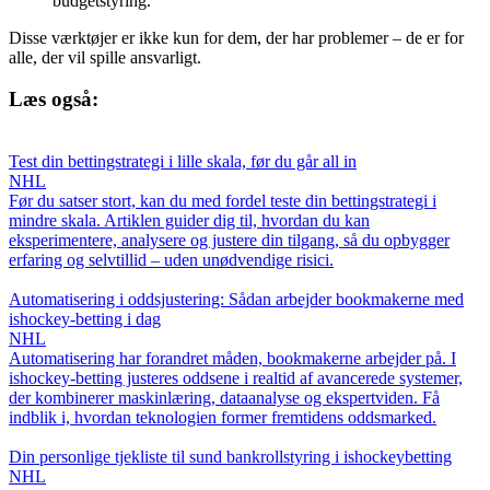
budgetstyring.
Disse værktøjer er ikke kun for dem, der har problemer – de er for
alle, der vil spille ansvarligt.
Læs også:
Test din bettingstrategi i lille skala, før du går all in
NHL
Før du satser stort, kan du med fordel teste din bettingstrategi i
mindre skala. Artiklen guider dig til, hvordan du kan
eksperimentere, analysere og justere din tilgang, så du opbygger
erfaring og selvtillid – uden unødvendige risici.
Automatisering i oddsjustering: Sådan arbejder bookmakerne med
ishockey-betting i dag
NHL
Automatisering har forandret måden, bookmakerne arbejder på. I
ishockey-betting justeres oddsene i realtid af avancerede systemer,
der kombinerer maskinlæring, dataanalyse og ekspertviden. Få
indblik i, hvordan teknologien former fremtidens oddsmarked.
Din personlige tjekliste til sund bankrollstyring i ishockeybetting
NHL