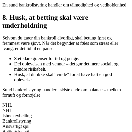
En sund bankrollstyring handler om tålmodighed og vedholdenhed.
8. Husk, at betting skal være
underholdning
Selvom du tager din bankroll alvorligt, skal betting først og
fremmest være sjovt. Når det begynder at føles som stress eller
tvang, er det tid til en pause.
Sæt klare grænser for tid og penge.
Del oplevelsen med venner – det gør det mere socialt og
mindre risikabelt.
Husk, at du ikke skal “vinde” for at have haft en god
oplevelse.
Sund bankrollstyring handler i sidste ende om balance – mellem
fornuft og fornøjelse.
NHL
NHL
Ishockeybetting
Bankrollstyring
Ansvarligt spil
Bettingstrategi