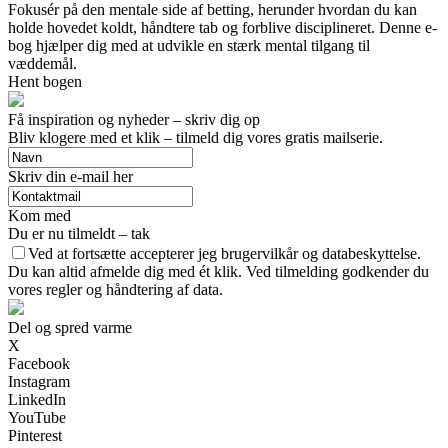
Fokusér på den mentale side af betting, herunder hvordan du kan
holde hovedet koldt, håndtere tab og forblive disciplineret. Denne e-
bog hjælper dig med at udvikle en stærk mental tilgang til
væddemål.
Hent bogen
Få inspiration og nyheder – skriv dig op
Bliv klogere med et klik – tilmeld dig vores gratis mailserie.
Skriv din e-mail her
Kom med
Du er nu tilmeldt – tak
Ved at fortsætte accepterer jeg brugervilkår og databeskyttelse.
Du kan altid afmelde dig med ét klik. Ved tilmelding godkender du
vores regler og håndtering af data.
Del og spred varme
X
Facebook
Instagram
LinkedIn
YouTube
Pinterest