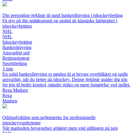
Din personlige tjekliste til sund bankrollstyring i ishockeybetting
Få styr på din spiløkonomi og undgå de klassiske faldgruber i
ishockeybetting
NHL
NHL
Ishockeybetting
Bankrollstyring
Ansvarligt spil
Bettingstrategi
Sportsbetting
3 min
En solid bankrollstyring er nøglen til at bevare overblikket og spille
ansvarligt, når du better på ishockey. Denne tjekliste guider dig trin
for trin til bedre kontrol, mindre risiko og mere fornøjelse ved spillet.
Reza Madsen
Reza
Madsen
Oddsudvikling som pejlemærke for professionelle
ishockeyvurderinger
Når markedets bevægelser afslører mere end stillingen på isen