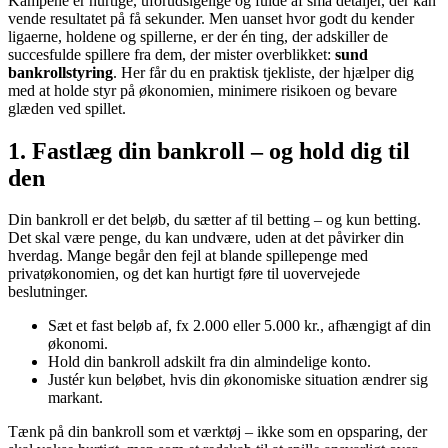
Kampene er hurtige, uforudsigelige og fulde af små detaljer, der kan
vende resultatet på få sekunder. Men uanset hvor godt du kender
ligaerne, holdene og spillerne, er der én ting, der adskiller de
succesfulde spillere fra dem, der mister overblikket:
sund
bankrollstyring
. Her får du en praktisk tjekliste, der hjælper dig
med at holde styr på økonomien, minimere risikoen og bevare
glæden ved spillet.
1. Fastlæg din bankroll – og hold dig til
den
Din bankroll er det beløb, du sætter af til betting – og kun betting.
Det skal være penge, du kan undvære, uden at det påvirker din
hverdag. Mange begår den fejl at blande spillepenge med
privatøkonomien, og det kan hurtigt føre til uovervejede
beslutninger.
Sæt et fast beløb af, fx 2.000 eller 5.000 kr., afhængigt af din
økonomi.
Hold din bankroll adskilt fra din almindelige konto.
Justér kun beløbet, hvis din økonomiske situation ændrer sig
markant.
Tænk på din bankroll som et værktøj – ikke som en opsparing, der