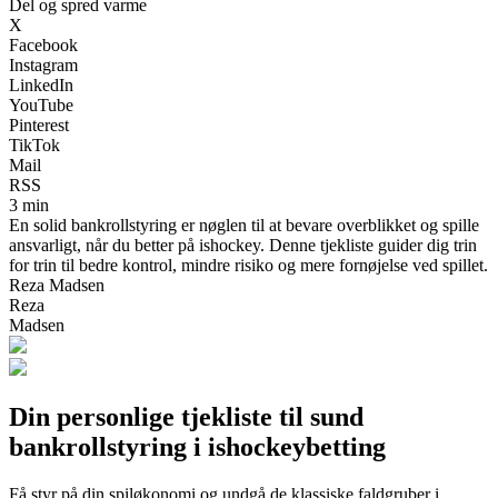
Del og spred varme
X
Facebook
Instagram
LinkedIn
YouTube
Pinterest
TikTok
Mail
RSS
3 min
En solid bankrollstyring er nøglen til at bevare overblikket og spille
ansvarligt, når du better på ishockey. Denne tjekliste guider dig trin
for trin til bedre kontrol, mindre risiko og mere fornøjelse ved spillet.
Reza Madsen
Reza
Madsen
Din personlige tjekliste til sund
bankrollstyring i ishockeybetting
Få styr på din spiløkonomi og undgå de klassiske faldgruber i