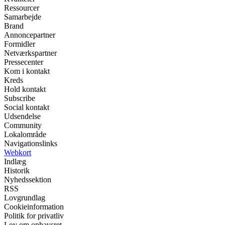
Ressourcer
Samarbejde
Brand
Annoncepartner
Formidler
Netværkspartner
Pressecenter
Kom i kontakt
Kreds
Hold kontakt
Subscribe
Social kontakt
Udsendelse
Community
Lokalområde
Navigationslinks
Webkort
Indlæg
Historik
Nyhedssektion
RSS
Lovgrundlag
Cookieinformation
Politik for privatliv
Lov om ophavsret