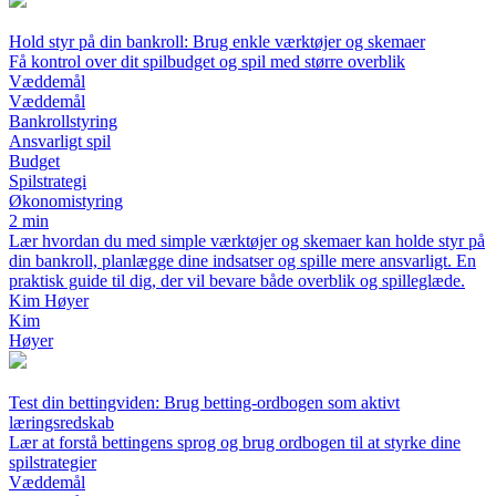
Hold styr på din bankroll: Brug enkle værktøjer og skemaer
Få kontrol over dit spilbudget og spil med større overblik
Væddemål
Væddemål
Bankrollstyring
Ansvarligt spil
Budget
Spilstrategi
Økonomistyring
2 min
Lær hvordan du med simple værktøjer og skemaer kan holde styr på
din bankroll, planlægge dine indsatser og spille mere ansvarligt. En
praktisk guide til dig, der vil bevare både overblik og spilleglæde.
Kim Høyer
Kim
Høyer
Test din bettingviden: Brug betting-ordbogen som aktivt
læringsredskab
Lær at forstå bettingens sprog og brug ordbogen til at styrke dine
spilstrategier
Væddemål