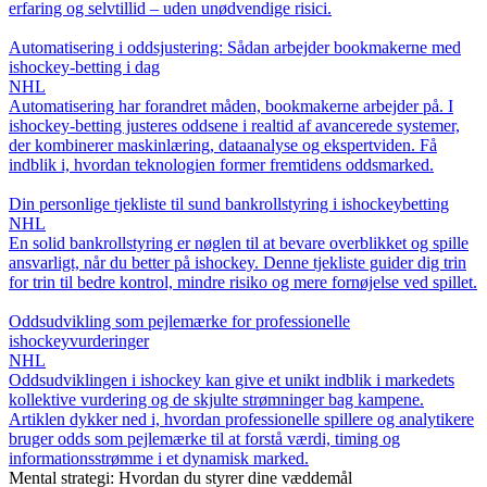
erfaring og selvtillid – uden unødvendige risici.
Automatisering i oddsjustering: Sådan arbejder bookmakerne med
ishockey-betting i dag
NHL
Automatisering har forandret måden, bookmakerne arbejder på. I
ishockey-betting justeres oddsene i realtid af avancerede systemer,
der kombinerer maskinlæring, dataanalyse og ekspertviden. Få
indblik i, hvordan teknologien former fremtidens oddsmarked.
Din personlige tjekliste til sund bankrollstyring i ishockeybetting
NHL
En solid bankrollstyring er nøglen til at bevare overblikket og spille
ansvarligt, når du better på ishockey. Denne tjekliste guider dig trin
for trin til bedre kontrol, mindre risiko og mere fornøjelse ved spillet.
Oddsudvikling som pejlemærke for professionelle
ishockeyvurderinger
NHL
Oddsudviklingen i ishockey kan give et unikt indblik i markedets
kollektive vurdering og de skjulte strømninger bag kampene.
Artiklen dykker ned i, hvordan professionelle spillere og analytikere
bruger odds som pejlemærke til at forstå værdi, timing og
informationsstrømme i et dynamisk marked.
Mental strategi: Hvordan du styrer dine væddemål