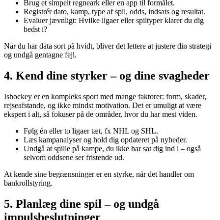
Brug et simpelt regneark eller en app til formålet.
Registrér dato, kamp, type af spil, odds, indsats og resultat.
Evaluer jævnligt: Hvilke ligaer eller spiltyper klarer du dig
bedst i?
Når du har data sort på hvidt, bliver det lettere at justere din strategi
og undgå gentagne fejl.
4. Kend dine styrker – og dine svagheder
Ishockey er en kompleks sport med mange faktorer: form, skader,
rejseafstande, og ikke mindst motivation. Det er umuligt at være
ekspert i alt, så fokuser på de områder, hvor du har mest viden.
Følg én eller to ligaer tæt, fx NHL og SHL.
Læs kampanalyser og hold dig opdateret på nyheder.
Undgå at spille på kampe, du ikke har sat dig ind i – også
selvom oddsene ser fristende ud.
At kende sine begrænsninger er en styrke, når det handler om
bankrollstyring.
5. Planlæg dine spil – og undgå
impulsbeslutninger