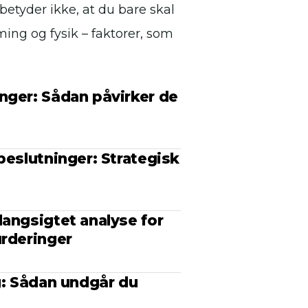
betyder ikke, at du bare skal
ming og fysik – faktorer, som
nger: Sådan påvirker de
beslutninger: Strategisk
langsigtet analyse for
urderinger
g: Sådan undgår du