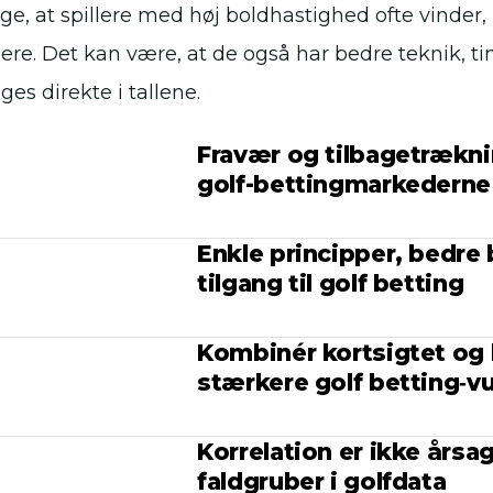
ge, at spillere med høj boldhastighed ofte vinder, 
ere. Det kan være, at de også har bedre teknik, ti
ges direkte i tallene.
Fravær og tilbagetrækni
golf-bettingmarkederne
Enkle principper, bedre 
tilgang til golf betting
Kombinér kortsigtet og 
stærkere golf betting‑v
Korrelation er ikke årsa
faldgruber i golfdata