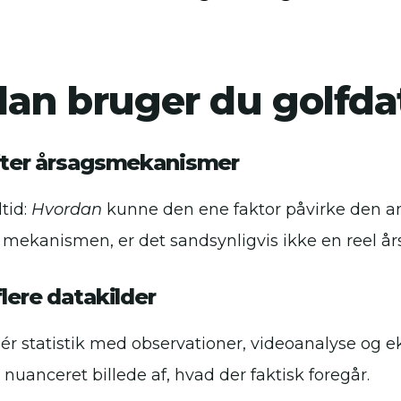
an bruger du golfda
fter årsagsmekanismer
tid:
Hvordan
kunne den ene faktor påvirke den a
e mekanismen, er det sandsynligvis ikke en reel år
lere datakilder
r statistik med observationer, videoanalyse og ek
nuanceret billede af, hvad der faktisk foregår.