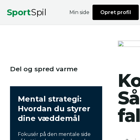
Sport
Spil
Min side
Opret profil
Del og spred varme
Ko
Så
Mental strategi:
Hvordan du styrer
fa
dine væddemål
Fokusér på den mentale side