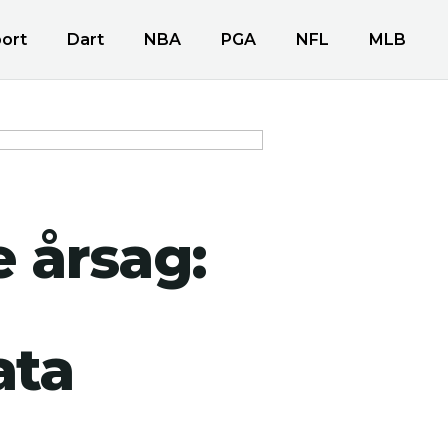
ort
Dart
NBA
PGA
NFL
MLB
e årsag:
ata