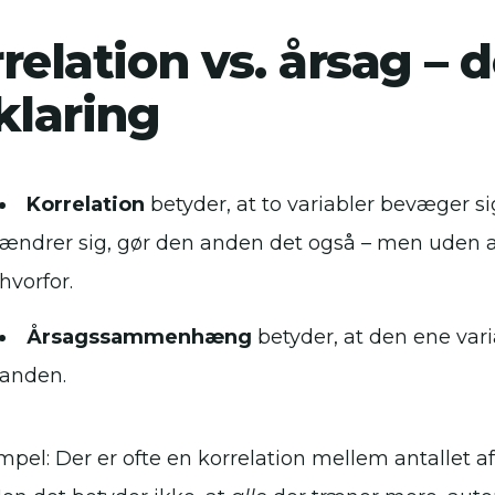
relation vs. årsag – 
klaring
Korrelation
betyder, at to variabler bevæger 
ændrer sig, gør den anden det også – men uden a
hvorfor.
Årsagssammenhæng
betyder, at den ene vari
anden.
mpel: Der er ofte en korrelation mellem antallet a