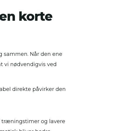
den korte
sig sammen. Når den ene
t vi nødvendigvis ved
abel direkte påvirker den
f træningstimer og lavere