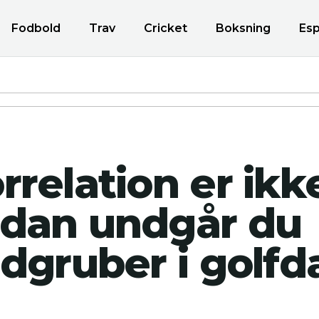
Fodbold
Trav
Cricket
Boksning
Esp
rrelation er ikk
dan undgår du
ldgruber i golfd