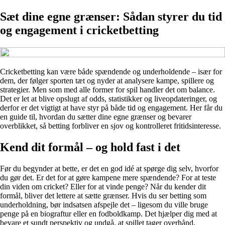
Sæt dine egne grænser: Sådan styrer du tid
og engagement i cricketbetting
Cricketbetting kan være både spændende og underholdende – især for
dem, der følger sporten tæt og nyder at analysere kampe, spillere og
strategier. Men som med alle former for spil handler det om balance.
Det er let at blive opslugt af odds, statistikker og liveopdateringer, og
derfor er det vigtigt at have styr på både tid og engagement. Her får du
en guide til, hvordan du sætter dine egne grænser og bevarer
overblikket, så betting forbliver en sjov og kontrolleret fritidsinteresse.
Kend dit formål – og hold fast i det
Før du begynder at bette, er det en god idé at spørge dig selv, hvorfor
du gør det. Er det for at gøre kampene mere spændende? For at teste
din viden om cricket? Eller for at vinde penge? Når du kender dit
formål, bliver det lettere at sætte grænser. Hvis du ser betting som
underholdning, bør indsatsen afspejle det – ligesom du ville bruge
penge på en biograftur eller en fodboldkamp. Det hjælper dig med at
bevare et sundt perspektiv og undgå, at spillet tager overhånd.