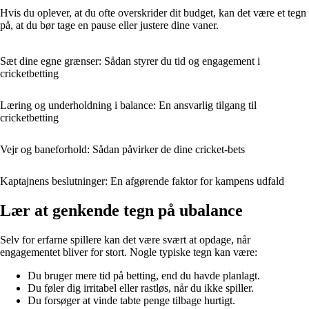
Hvis du oplever, at du ofte overskrider dit budget, kan det være et tegn
på, at du bør tage en pause eller justere dine vaner.
Sæt dine egne grænser: Sådan styrer du tid og engagement i
cricketbetting
Læring og underholdning i balance: En ansvarlig tilgang til
cricketbetting
Vejr og baneforhold: Sådan påvirker de dine cricket-bets
Kaptajnens beslutninger: En afgørende faktor for kampens udfald
Lær at genkende tegn på ubalance
Selv for erfarne spillere kan det være svært at opdage, når
engagementet bliver for stort. Nogle typiske tegn kan være:
Du bruger mere tid på betting, end du havde planlagt.
Du føler dig irritabel eller rastløs, når du ikke spiller.
Du forsøger at vinde tabte penge tilbage hurtigt.