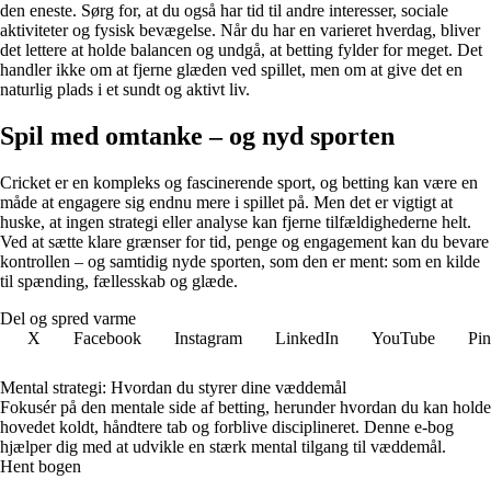
den eneste. Sørg for, at du også har tid til andre interesser, sociale
aktiviteter og fysisk bevægelse. Når du har en varieret hverdag, bliver
det lettere at holde balancen og undgå, at betting fylder for meget. Det
handler ikke om at fjerne glæden ved spillet, men om at give det en
naturlig plads i et sundt og aktivt liv.
Spil med omtanke – og nyd sporten
Cricket er en kompleks og fascinerende sport, og betting kan være en
måde at engagere sig endnu mere i spillet på. Men det er vigtigt at
huske, at ingen strategi eller analyse kan fjerne tilfældighederne helt.
Ved at sætte klare grænser for tid, penge og engagement kan du bevare
kontrollen – og samtidig nyde sporten, som den er ment: som en kilde
til spænding, fællesskab og glæde.
Del og spred varme
X
Facebook
Instagram
LinkedIn
YouTube
Pin
Mental strategi: Hvordan du styrer dine væddemål
Fokusér på den mentale side af betting, herunder hvordan du kan holde
hovedet koldt, håndtere tab og forblive disciplineret. Denne e-bog
hjælper dig med at udvikle en stærk mental tilgang til væddemål.
Hent bogen