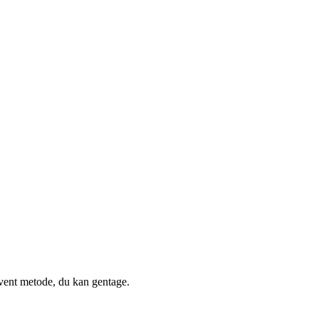
ekvent metode, du kan gentage.