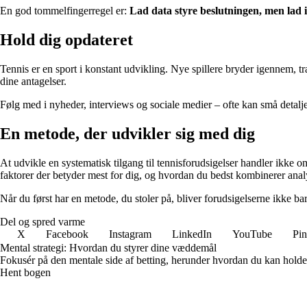
En god tommelfingerregel er:
Lad data styre beslutningen, men lad i
Hold dig opdateret
Tennis er en sport i konstant udvikling. Nye spillere bryder igennem, t
dine antagelser.
Følg med i nyheder, interviews og sociale medier – ofte kan små detalje
En metode, der udvikler sig med dig
At udvikle en systematisk tilgang til tennisforudsigelser handler ikke 
faktorer der betyder mest for dig, og hvordan du bedst kombinerer anal
Når du først har en metode, du stoler på, bliver forudsigelserne ikke b
Del og spred varme
X
Facebook
Instagram
LinkedIn
YouTube
Pin
Mental strategi: Hvordan du styrer dine væddemål
Fokusér på den mentale side af betting, herunder hvordan du kan holde 
Hent bogen