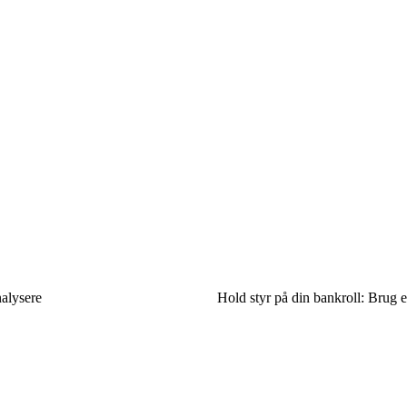
alysere
Hold styr på din bankroll: Brug 