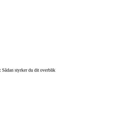
: Sådan styrker du dit overblik