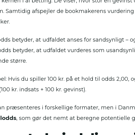
kernen i al betting. De viser, hvor stor en gevins
m. Samtidig afspejler de bookmakerens vurdering a
ker.
odds betyder, at udfaldet anses for sandsynligt – 
 odds betyder, at udfaldet vurderes som usandsynl
nde større.
: Hvis du spiller 100 kr. på et hold til odds 2,00, o
(100 kr. indsats + 100 kr. gevinst).
n præsenteres i forskellige formater, men i Danm
lodds
, som gør det nemt at beregne potentielle g