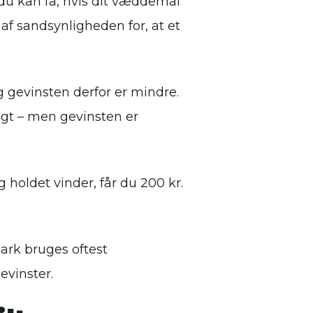
t du kan få, hvis dit væddemål
f sandsynligheden for, at et
og gevinsten derfor er mindre.
igt – men gevinsten er
g holdet vinder, får du 200 kr.
ark bruges oftest
evinster.