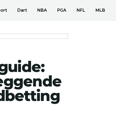
ort
Dart
NBA
PGA
NFL
MLB
guide:
læggende
dbetting