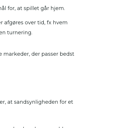
 for, at spillet går hjem.
r afgøres over tid, fx hvem
en turnering.
de markeder, der passer bedst
er, at sandsynligheden for et