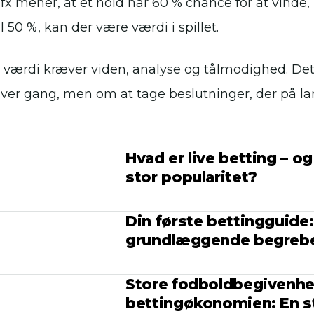
 fx mener, at et hold har 60 % chance for at vin
il 50 %, kan der være værdi i spillet.
e værdi kræver viden, analyse og tålmodighed. De
hver gang, men om at tage beslutninger, der på lang
Hvad er live betting – og
stor popularitet?
Din første bettingguide:
grundlæggende begreber
Store fodboldbegivenhe
bettingøkonomien: En