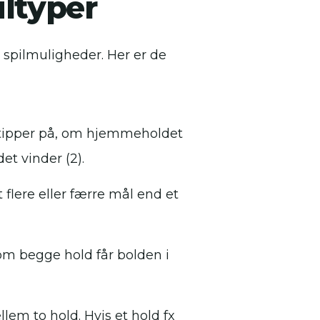
ltyper
spilmuligheder. Her er de
u tipper på, om hjemmeholdet
et vinder (2).
t flere eller færre mål end et
 om begge hold får bolden i
lem to hold. Hvis et hold fx