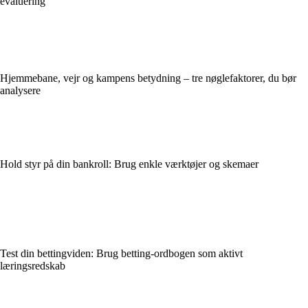
evaluering
Hjemmebane, vejr og kampens betydning – tre nøglefaktorer, du bør
analysere
Hold styr på din bankroll: Brug enkle værktøjer og skemaer
Test din bettingviden: Brug betting-ordbogen som aktivt
læringsredskab